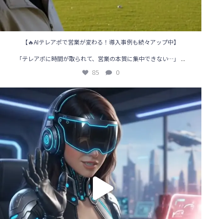
【🔥AIテレアポで営業が変わる！導入事例も続々アップ中】
...
「テレアポに時間が取られて、営業の本質に集中できない…」
85
0
🌟【AIテレアポ導入事例】営業の“常識”を変えた企業のリアル体験！
...
117
1