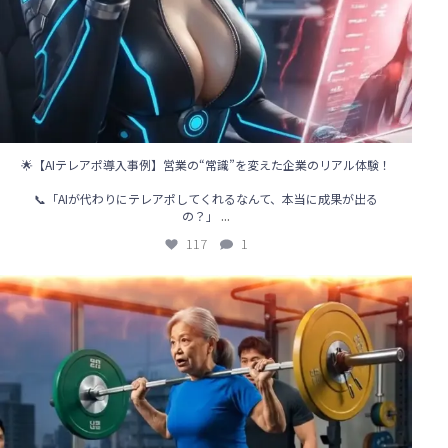
🌟【AIテレアポ導入事例】営業の“常識”を変えた企業のリアル体験！
📞「AIが代わりにテレアポしてくれるなんて、本当に成果が出る
...
の？」
117
1
🌞【営業の新時代、到来！】
「電話をかけるのはAIの仕事」
...
81
0