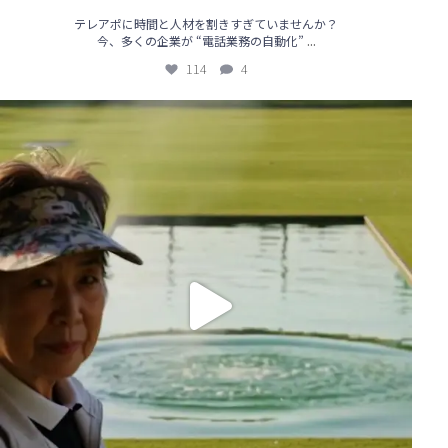
テレアポに時間と人材を割きすぎていませんか？
...
今、多くの企業が “電話業務の自動化”
114
4
【🔥AIテレアポで営業が変わる！導入事例も続々アップ中】
...
85
0