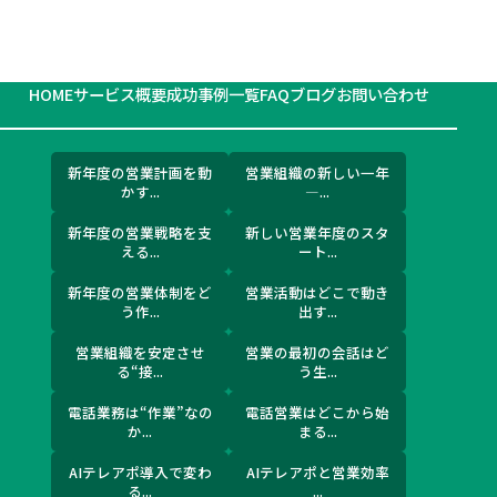
HOME
サービス概要
成功事例一覧
FAQ
ブログ
お問い合わせ
新年度の営業計画を動
営業組織の新しい一年
かす...
―...
新年度の営業戦略を支
新しい営業年度のスタ
える...
ート...
新年度の営業体制をど
営業活動はどこで動き
う作...
出す...
営業組織を安定させ
営業の最初の会話はど
る“接...
う生...
電話業務は“作業”なの
電話営業はどこから始
か...
まる...
AIテレアポ導入で変わ
AIテレアポと営業効率
る...
...