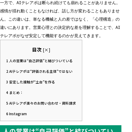
一方で、AIテレアポは断られ続けても崩れることがありません。
感情が揺れ動くこともなければ、話し方が変わることもありませ
ん。この違いは、単なる機械と人の差ではなく、「心理構造」の
違いにあります。営業心理との決定的な差を理解することで、AI
テレアポがなぜ安定して機能するのかが見えてきます。
目次
[
×
]
1
人の営業は“自己評価”と結びついている
2
AIテレアポは“評価される主体”ではない
3
安定した接触が“土台”を作る
4
まとめ：
5
AIテレアポ楽々のお問い合わせ・資料請求
6
Instagram
人の営業は“自己評価”と結びついてい