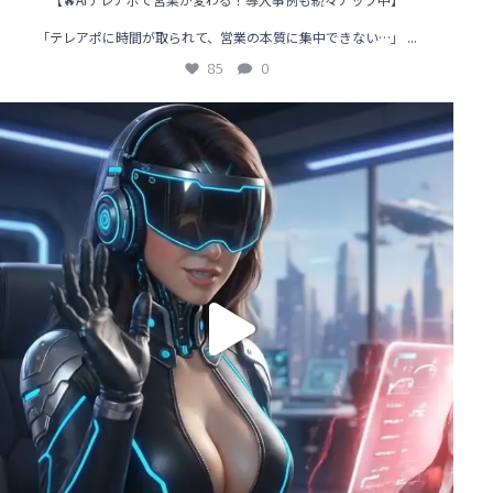
...
「テレアポに時間が取られて、営業の本質に集中できない…」
85
0
🌟【AIテレアポ導入事例】営業の“常識”を変えた企業のリアル体験！
...
117
1