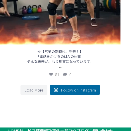
🌞【営業の新時代、到来！】
「電話をかけるのはAIの仕事」
そんな未来が、もう現実になっています。
...
81
0
Load More
Follow on Instagram
HOME
サービス概要
成功事例一覧
FAQ
ブログ
お問い合わせ