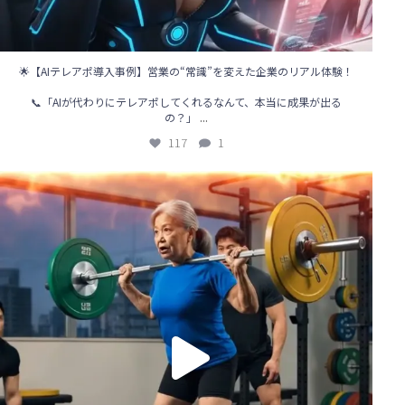
🌟【AIテレアポ導入事例】営業の“常識”を変えた企業のリアル体験！
📞「AIが代わりにテレアポしてくれるなんて、本当に成果が出る
...
の？」
117
1
🌞【営業の新時代、到来！】
「電話をかけるのはAIの仕事」
...
81
0