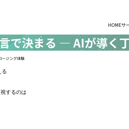
HOME
サ
言で決まる ― AIが導く
クロージング体験
える
重視するのは