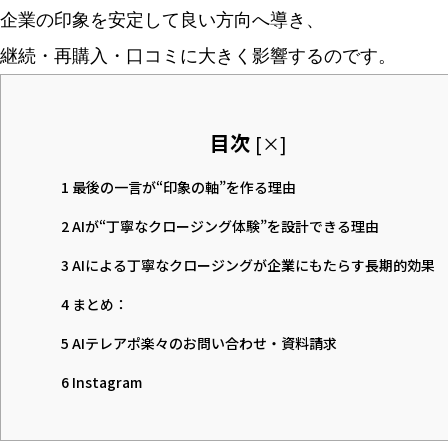
企業の印象を安定して良い方向へ導き、
継続・再購入・口コミに大きく影響するのです。
目次
[
×
]
1
最後の一言が“印象の軸”を作る理由
2
AIが“丁寧なクロージング体験”を設計できる理由
3
AIによる丁寧なクロージングが企業にもたらす長期的効果
4
まとめ：
5
AIテレアポ楽々のお問い合わせ・資料請求
6
Instagram