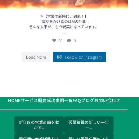
🌞【営業の新時代、到来！】
「電話をかけるのはAIの仕事」
そんな未来が、もう現実になっています。
...
81
0
Load More
Follow on Instagram
HOME
サービス概要
成功事例一覧
FAQ
ブログ
お問い合わせ
新年度の営業計画を動
営業組織の新しい一年
かす...
―...
新年度の営業戦略を支
新しい営業年度のスタ