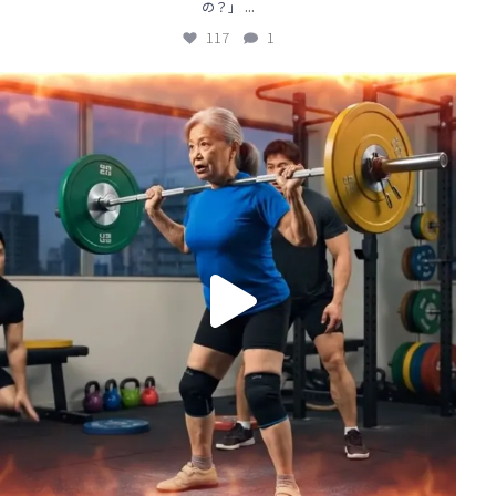
...
の？」
117
1
🌞【営業の新時代、到来！】
「電話をかけるのはAIの仕事」
...
81
0