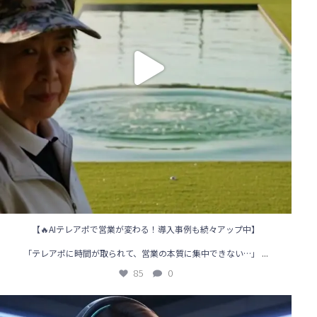
【🔥AIテレアポで営業が変わる！導入事例も続々アップ中】
...
「テレアポに時間が取られて、営業の本質に集中できない…」
85
0
🌟【AIテレアポ導入事例】営業の“常識”を変えた企業のリアル体験！