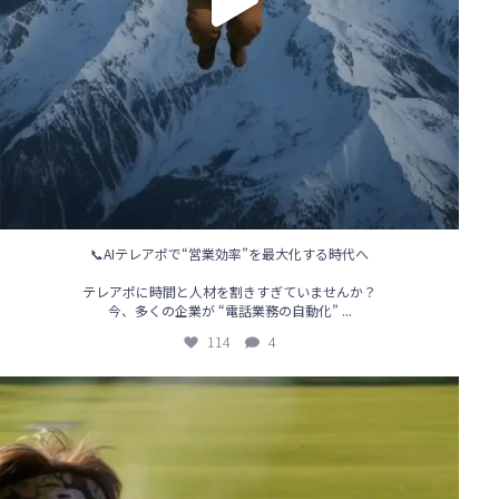
📞AIテレアポで“営業効率”を最大化する時代へ
テレアポに時間と人材を割きすぎていませんか？
...
今、多くの企業が “電話業務の自動化”
114
4
【🔥AIテレアポで営業が変わる！導入事例も続々アップ中】
...
85
0