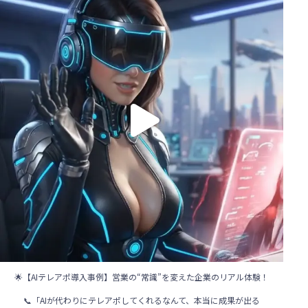
...
117
1
🌟【AIテレアポ導入事例】営業の“常識”を変えた企業のリアル体験！
📞「AIが代わりにテレアポしてくれるなんて、本当に成果が出る