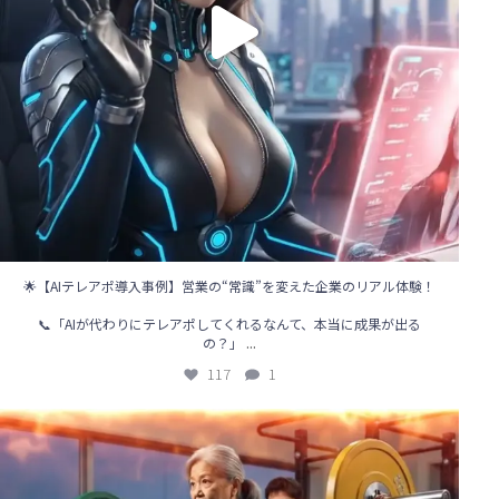
🌟【AIテレアポ導入事例】営業の“常識”を変えた企業のリアル体験！
📞「AIが代わりにテレアポしてくれるなんて、本当に成果が出る
...
の？」
117
1
🌞【営業の新時代、到来！】
「電話をかけるのはAIの仕事」
...
81
0