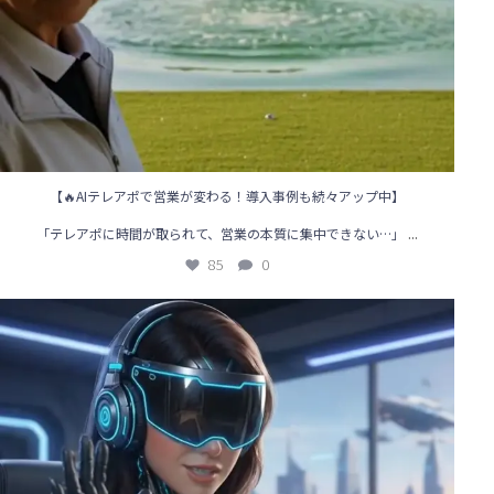
【🔥AIテレアポで営業が変わる！導入事例も続々アップ中】
...
「テレアポに時間が取られて、営業の本質に集中できない…」
85
0
🌟【AIテレアポ導入事例】営業の“常識”を変えた企業のリアル体験！
...
117
1