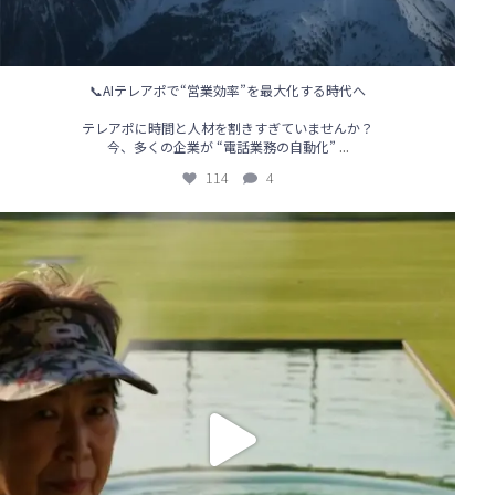
📞AIテレアポで“営業効率”を最大化する時代へ
テレアポに時間と人材を割きすぎていませんか？
...
今、多くの企業が “電話業務の自動化”
114
4
【🔥AIテレアポで営業が変わる！導入事例も続々アップ中】
...
85
0