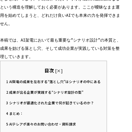
という構造を理解しておく必要があります。ここが曖昧なまま運
用を始めてしまうと、どれだけ良いAIでも本来の力を発揮できま
せん。
本稿では、AI架電において最も重要な“シナリオ設計”の本質と、
成果を妨げる落とし穴、そして成功企業が実践している対策を整
理していきます。
目次
[
×
]
1
AI架電の成果を左右する“落とし穴”はシナリオの中にある
2
成果が出る企業が実践する“シナリオ設計の型”
3
シナリオが最適化された企業で何が起きているのか？
4
まとめ：
5
AIテレアポ楽々のお問い合わせ・資料請求