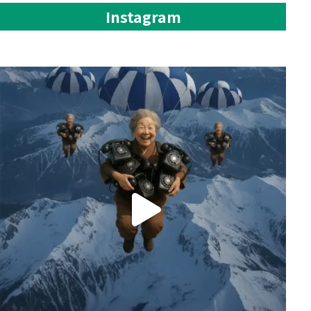
Instagram
📞AIテレアポで“営業効率”を最大化する時代へ
...
114
4