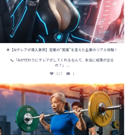
🌟【AIテレアポ導入事例】営業の“常識”を変えた企業のリアル体験！
📞「AIが代わりにテレアポしてくれるなんて、本当に成果が出る
...
の？」
117
1
🌞【営業の新時代、到来！】
「電話をかけるのはAIの仕事」
...
81
0