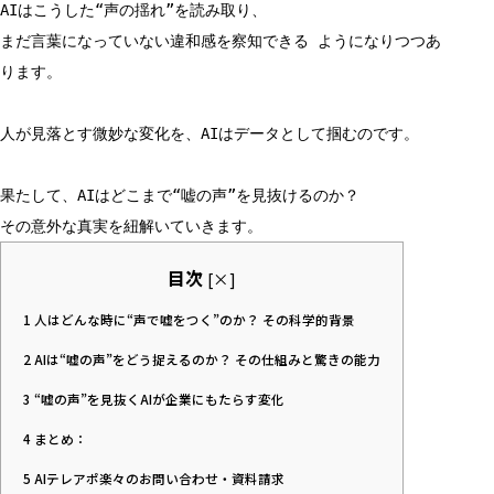
AIはこうした“声の揺れ”を読み取り、
まだ言葉になっていない違和感を察知できる ようになりつつあ
ります。
人が見落とす微妙な変化を、AIはデータとして掴むのです。
果たして、AIはどこまで“嘘の声”を見抜けるのか？
その意外な真実を紐解いていきます。
目次
[
×
]
1
人はどんな時に“声で嘘をつく”のか？ その科学的背景
2
AIは“嘘の声”をどう捉えるのか？ その仕組みと驚きの能力
3
“嘘の声”を見抜くAIが企業にもたらす変化
4
まとめ：
5
AIテレアポ楽々のお問い合わせ・資料請求