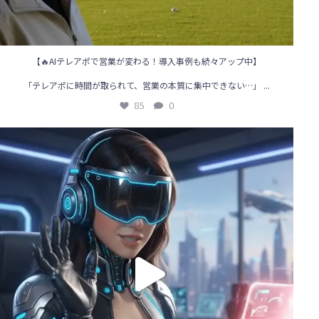
【🔥AIテレアポで営業が変わる！導入事例も続々アップ中】
...
「テレアポに時間が取られて、営業の本質に集中できない…」
85
0
🌟【AIテレアポ導入事例】営業の“常識”を変えた企業のリアル体験！
...
117
1