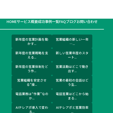
HOME
サービス概要
成功事例一覧
FAQ
ブログ
お問い合わせ
新年度の営業計画を動
営業組織の新しい一年
かす...
―...
新年度の営業戦略を支
新しい営業年度のスタ
える...
ート...
新年度の営業体制をど
営業活動はどこで動き
う作...
出す...
営業組織を安定させ
営業の最初の会話はど
る“接...
う生...
電話業務は“作業”なの
電話営業はどこから始
か...
まる...
AIテレアポ導入で変わ
AIテレアポと営業効率
る...
...