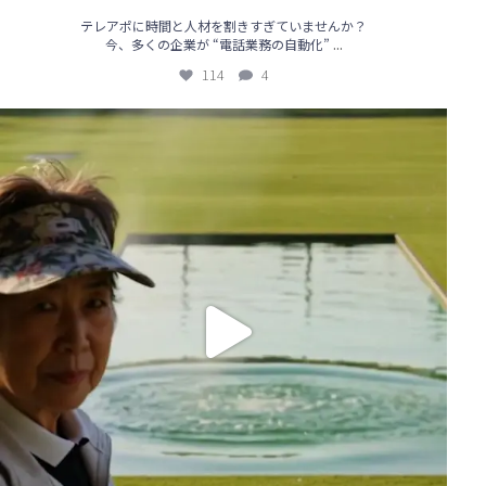
テレアポに時間と人材を割きすぎていませんか？
...
今、多くの企業が “電話業務の自動化”
114
4
【🔥AIテレアポで営業が変わる！導入事例も続々アップ中】
...
85
0