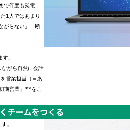
まで何度も架電
た1人ではあまり
ながらない」「断
ます。
しながら自然に会話
報を営業担当（＝あ
初期営業」**をこ
で動くチームをつくる
ます。