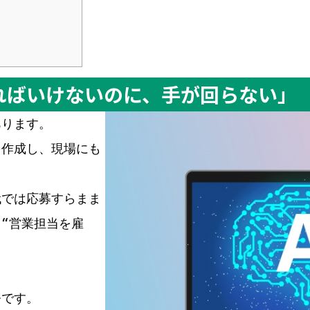
ければいけないのに、手が回らない」
あります。
を作成し、現場にも
代では応募すらまま
“営業担当を雇
務です。