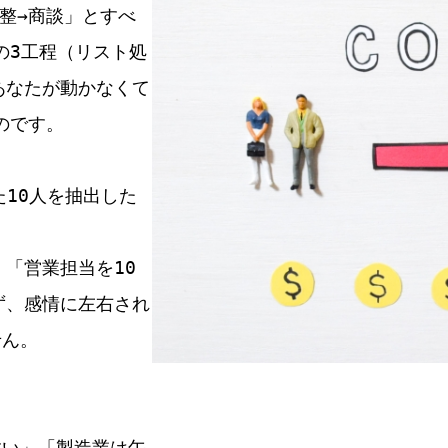
整→商談」とすべ
の3工程（リスト処
あなたが動かなくて
のです。
た10人を抽出した
「営業担当を10
ず、感情に左右され
せん。
すい」「製造業は午