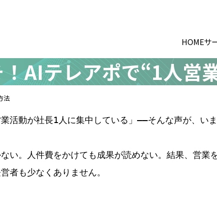
HOME
サ
！AIテレアポで“1人営
方法
業活動が社長1人に集中している」――そんな声が、い
ない。人件費をかけても成果が読めない。結果、営業を
経営者も少なくありません。