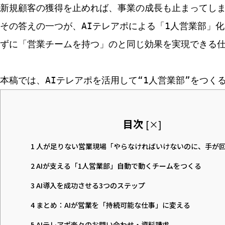
新規顧客の獲得を止めれば、事業の成長も止まってし
その答えの一つが、AIテレアポによる「1人営業部」
ずに「営業チームを持つ」のと同じ効果を実現できる
本稿では、AIテレアポを活用して“1人営業部”をつ
目次
[
×
]
1
人が足りない営業現場――「やらなければいけないのに、手が
2
AIが支える「1人営業部」――自動で動くチームをつくる
3
AI導入を成功させる3つのステップ
4
まとめ：AIが営業を「持続可能な仕事」に変える
5
AIテレアポ楽々のお問い合わせ・資料請求