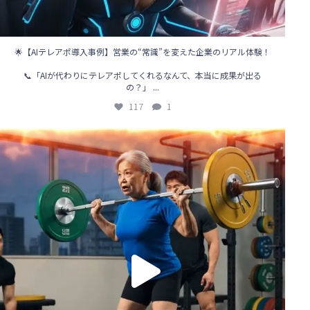
🌟【AIテレアポ導入事例】営業の“常識”を変えた企業のリアル体験！
📞「AIが代わりにテレアポしてくれるなんて、本当に成果が出る
...
の？」
117
1
🌞【営業の新時代、到来！】
「電話をかけるのはAIの仕事」
...
81
0