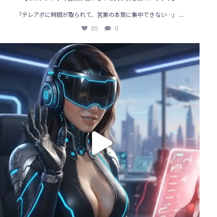
...
「テレアポに時間が取られて、営業の本質に集中できない…」
85
0
🌟【AIテレアポ導入事例】営業の“常識”を変えた企業のリアル体験！
...
117
1