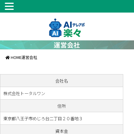
運営会社
HOME
運営会社
会社名
株式会社トータルワン
住所
東京都八王子市めじろ台二丁目２０番地３
資本金