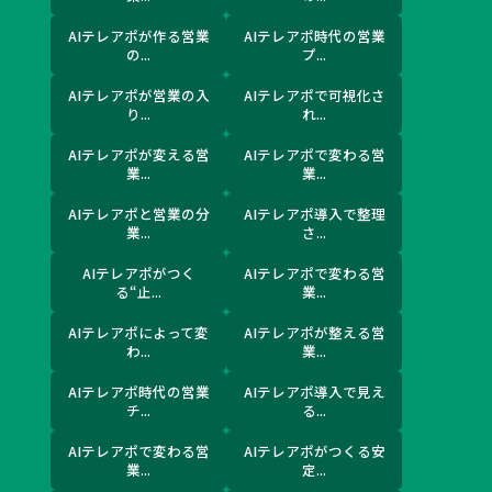
AIテレアポが作る営業
AIテレアポ時代の営業
の...
プ...
AIテレアポが営業の入
AIテレアポで可視化さ
り...
れ...
AIテレアポが変える営
AIテレアポで変わる営
業...
業...
AIテレアポと営業の分
AIテレアポ導入で整理
業...
さ...
AIテレアポがつく
AIテレアポで変わる営
る“止...
業...
AIテレアポによって変
AIテレアポが整える営
わ...
業...
AIテレアポ時代の営業
AIテレアポ導入で見え
チ...
る...
AIテレアポで変わる営
AIテレアポがつくる安
業...
定...